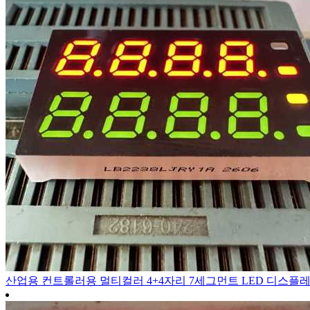
산업용 컨트롤러용 멀티컬러 4+4자리 7세그먼트 LED 디스플레