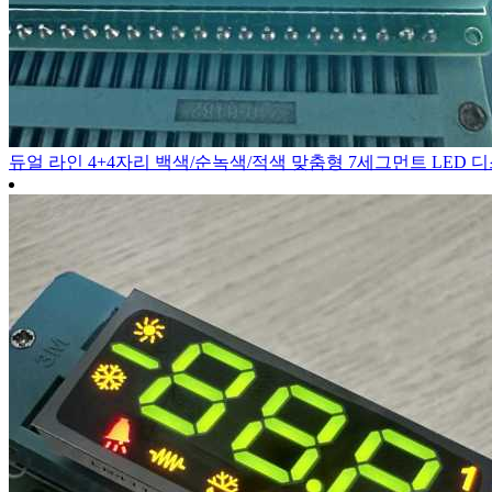
듀얼 라인 4+4자리 백색/순녹색/적색 맞춤형 7세그먼트 LED 