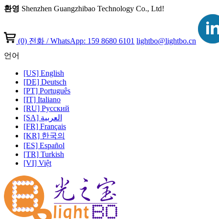
환영
Shenzhen Guangzhibao Technology Co., Ltd!
(0)
전화 / WhatsApp: 159 8680 6101
lightbo@lightbo.cn
언어
[US] English
[DE] Deutsch
[PT] Português
[IT] Italiano
[RU] Pусский
[SA] العربية
[FR] Français
[KR] 한국의
[ES] Español
[TR] Turkish
[VI] Việt