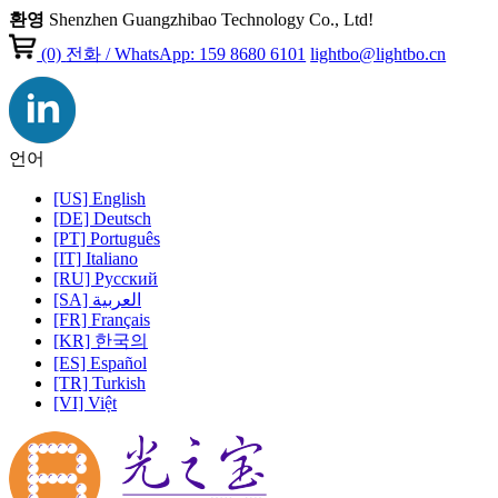
환영
Shenzhen Guangzhibao Technology Co., Ltd!
(0)
전화 / WhatsApp: 159 8680 6101
lightbo@lightbo.cn
언어
[US] English
[DE] Deutsch
[PT] Português
[IT] Italiano
[RU] Pусский
[SA] العربية
[FR] Français
[KR] 한국의
[ES] Español
[TR] Turkish
[VI] Việt