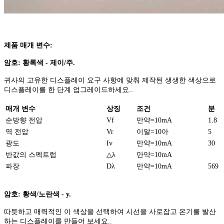
제품 매개 변수:
암호: 황록색 - 제이/주.
귀사의 고유한 디스플레이 요구 사항에 맞춰 제작된 생생한 색상으로
디스플레이를 한 단계 업그레이드하세요..
매개 변수
상징
조건
분
순방향 전압
Vf
만약=10mA
1.8
역 전압
Vr
이알=10아
5
광도
Iv
만약=10mA
30
반값의 스펙트럼
△λ
만약=10mA
파장
Dλ
만약=10mA
569
암호: 황색/노란색 - y.
따뜻하고 매력적인 이 색상을 선택하여 시선을 사로잡고 온기를 발산
하는 디스플레이를 만들어 보세요..