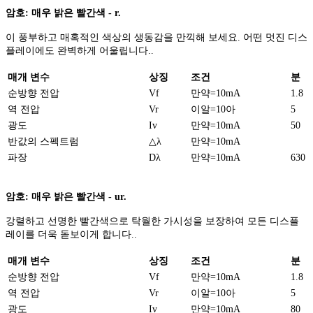
암호: 매우 밝은 빨간색 - r.
이 풍부하고 매혹적인 색상의 생동감을 만끽해 보세요. 어떤 멋진 디스
플레이에도 완벽하게 어울립니다..
매개 변수
상징
조건
분
순방향 전압
Vf
만약=10mA
1.8
역 전압
Vr
이알=10아
5
광도
Iv
만약=10mA
50
반값의 스펙트럼
△λ
만약=10mA
파장
Dλ
만약=10mA
630
암호: 매우 밝은 빨간색 - ur.
강렬하고 선명한 빨간색으로 탁월한 가시성을 보장하여 모든 디스플
레이를 더욱 돋보이게 합니다..
매개 변수
상징
조건
분
순방향 전압
Vf
만약=10mA
1.8
역 전압
Vr
이알=10아
5
광도
Iv
만약=10mA
80