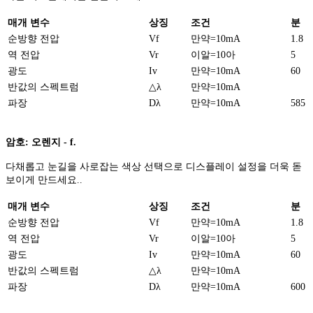
매개 변수
상징
조건
분
순방향 전압
Vf
만약=10mA
1.8
역 전압
Vr
이알=10아
5
광도
Iv
만약=10mA
60
반값의 스펙트럼
△λ
만약=10mA
파장
Dλ
만약=10mA
585
암호: 오렌지 - f.
다채롭고 눈길을 사로잡는 색상 선택으로 디스플레이 설정을 더욱 돋
보이게 만드세요..
매개 변수
상징
조건
분
순방향 전압
Vf
만약=10mA
1.8
역 전압
Vr
이알=10아
5
광도
Iv
만약=10mA
60
반값의 스펙트럼
△λ
만약=10mA
파장
Dλ
만약=10mA
600