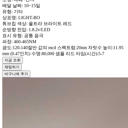
배달 날짜: 10~15일
유형: 기타
상표명: LIGHT-BO
튜브칩 색상: 울트라 브라이트 레드
순방향 전압: 1.8.2v/LED
표시 유형: 공통 음극
파장: 460-465NM
광도:120-140절반 값의 mcd 스펙트럼:20nm 자릿수 높이:11.95
mm (0.47인치) 수명:80,000 샘플 리드 타임(시간):5-7
지금 조회
채팅하기
바구니에 추가