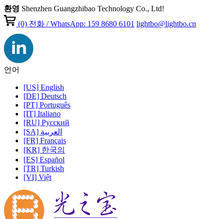
환영
Shenzhen Guangzhibao Technology Co., Ltd!
(0)
전화 / WhatsApp: 159 8680 6101
lightbo@lightbo.cn
언어
[US] English
[DE] Deutsch
[PT] Português
[IT] Italiano
[RU] Pусский
[SA] العربية
[FR] Français
[KR] 한국의
[ES] Español
[TR] Turkish
[VI] Việt